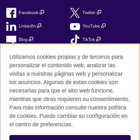
Facebook
Twitter
LinkedIn
YouTube
Blog
TikTok
Utilizamos cookies propias y de terceros para
personalizar el contenido web, analizar las
British Council Global
visitas a nuestras páginas web y personalizar
Privacidad
los anuncios. Algunas de estas cookies son
Aviso Legal
necesarias para que el sitio web funcione,
Cookies
mientras que otras requieren su consentimiento.
Para más información consulte nuestra política
Mapa del sitio
de cookies. Puede cambiar su configuración en
el centro de preferencias.
© 2026 British Council
The United Kingdom’s international organisation for cultural
relations and educational opportunities. A registered charity in