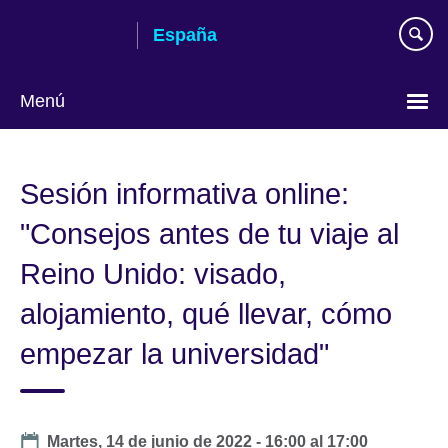
Skip
España
to
main
content
Menú
Selecciona
idioma
Sesión informativa online:
"Consejos antes de tu viaje al
Reino Unido: visado,
alojamiento, qué llevar, cómo
empezar la universidad"
Date
Martes, 14 de junio de 2022 -
16:00
al
17:00