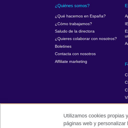
¿Quiénes somos?
E
¿Qué hacemos en España?
A
¿Cómo trabajamos?
I
Saludo de la directora
E
u
¿Quieres colaborar con nosotros?
A
Boletines
Contacta con nosotros
Affiliate marketing
F
C
C
C
V
Utilizamos cookies propias y
páginas web y personalizar 
British Council Global
Privacidad