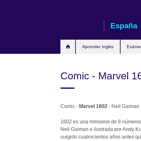
Skip
to
main
España
content
Aprender inglés
Exáme
Comic - Marvel 1
Comic -
Marvel 1602
- Neil Gaiman
1602 es una miniserie de 8 números
Neil Gaiman e ilustrada por Andy Ku
surgido cuatrocientos años antes que