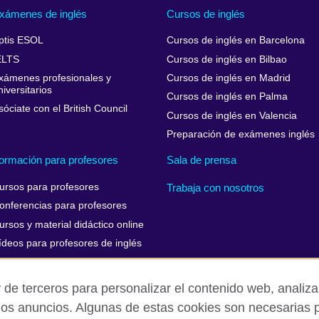
xámenes de inglés
Cursos de inglés
ptis ESOL
Cursos de inglés en Barcelona
ELTS
Cursos de inglés en Bilbao
xámenes profesionales y
Cursos de inglés en Madrid
niversitarios
Cursos de inglés en Palma
sóciate con el British Council
Cursos de inglés en Valencia
Preparación de exámenes inglés
ormación para profesores
Sala de prensa
ursos para profesores
Trabaja con nosotros
onferencias para profesores
ursos y material didáctico online
ídeos para profesores de inglés
 de terceros para personalizar el contenido web, analizar
los anuncios. Algunas de estas cookies son necesarias p
Aviso Legal
Cookies
Mapa del sitio