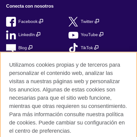
Conecta con nosotros
Facebook
Twitter
LinkedIn
YouTube
Blog
TikTok
Utilizamos cookies propias y de terceros para
personalizar el contenido web, analizar las
British Council Global
visitas a nuestras páginas web y personalizar
Privacidad
los anuncios. Algunas de estas cookies son
Aviso Legal
necesarias para que el sitio web funcione,
Cookies
mientras que otras requieren su consentimiento.
Para más información consulte nuestra política
Mapa del sitio
de cookies. Puede cambiar su configuración en
el centro de preferencias.
© 2026 British Council