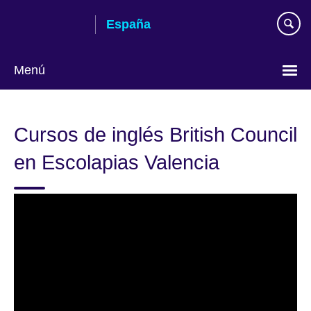
Skip
España
to
main
content
Menú
Selecciona
idioma
Cursos de inglés British Council
en Escolapias Valencia