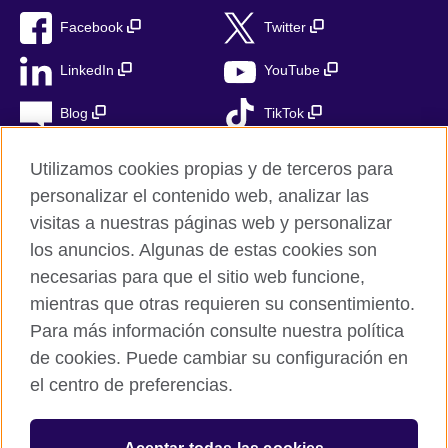
Facebook
Twitter
LinkedIn
YouTube
Blog
TikTok
Utilizamos cookies propias y de terceros para
personalizar el contenido web, analizar las
British Council Global
visitas a nuestras páginas web y personalizar
Privacidad
los anuncios. Algunas de estas cookies son
Aviso Legal
necesarias para que el sitio web funcione,
Cookies
mientras que otras requieren su consentimiento.
Para más información consulte nuestra política
Mapa del sitio
de cookies. Puede cambiar su configuración en
el centro de preferencias.
© 2026 British Council
The United Kingdom’s international organisation for cultural
relations and educational opportunities. A registered charity in