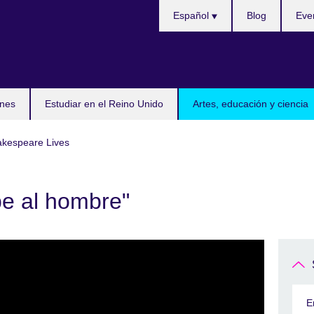
Selecciona
Español
Blog
Eve
idioma
nes
Estudiar en el Reino Unido
Artes, educación y ciencia
kespeare Lives
pe al hombre"
E