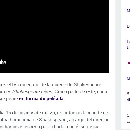
M
D
E
U
J
M
 el IV centenario de la muerte de Shakespeare
urales
Shakespeare Lives
. Como parte de este, cada
S
akespeare
en forma de película
.
di
día 15 de los idus de marzo, recordamos la muerte de
S
a obra homónima de Shakespeare, a cargo del director
c
echamos el estreno para charlar con él sobre su