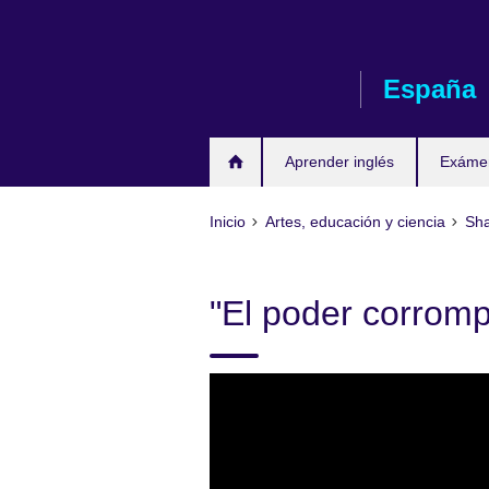
Skip
to
main
España
content
Aprender inglés
Exáme
Inicio
Artes, educación y ciencia
Sha
"El poder corrom