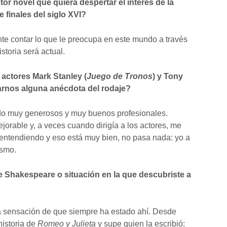
or novel que quiera despertar el interés de la
e finales del siglo XVI?
ente contar lo que le preocupa en este mundo a través
storia será actual.
 actores Mark Stanley (
Juego de Tronos
) y Tony
rnos alguna anécdota del rodaje?
sido muy generosos y muy buenos profesionales.
jorable y, a veces cuando dirigía a los actores, me
ntendiendo y eso está muy bien, no pasa nada: yo a
ismo.
e Shakespeare o situación en la que descubriste a
a sensación de que siempre ha estado ahí. Desde
historia de
Romeo y Julieta
y supe quien la escribió: