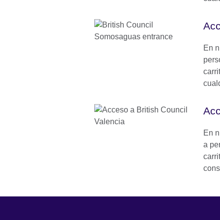
Acc
En n
pers
carr
cual
Acc
En n
a pe
carr
cons