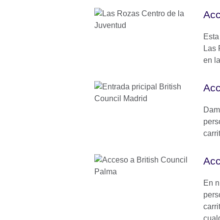
Acc
Esta
Las R
en l
Acc
Damo
pers
carr
Acc
En n
pers
carr
cual