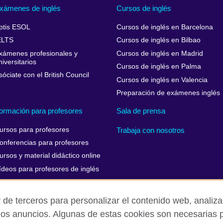
xámenes de inglés
Cursos de inglés
ptis ESOL
Cursos de inglés en Barcelona
ELTS
Cursos de inglés en Bilbao
xámenes profesionales y
Cursos de inglés en Madrid
niversitarios
Cursos de inglés en Palma
sóciate con el British Council
Cursos de inglés en Valencia
Preparación de exámenes inglés
ormación para profesores
Sala de prensa
ursos para profesores
Trabaja con nosotros
onferencias para profesores
ursos y material didáctico online
ídeos para profesores de inglés
 de terceros para personalizar el contenido web, analizar
los anuncios. Algunas de estas cookies son necesarias p
Aviso Legal
Cookies
Mapa del sitio