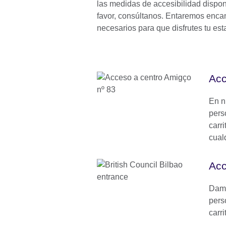
las medidas de accesibilidad disponi
favor, consúltanos. Entaremos encan
necesarios para que disfrutes tu est
Acc
En n
pers
carr
cual
Acc
Damo
pers
carr