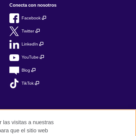
Conecta con nosotros
Facebook
Twitter
LinkedIn
YouTube
Blog
TikTok
 las visitas a nuestras
ara que el sitio web