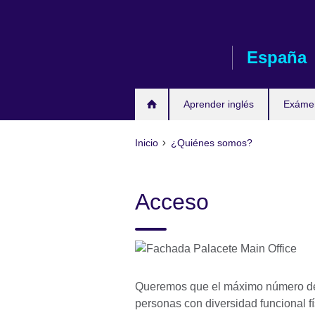
Skip
to
main
España
content
Aprender inglés
Exáme
Inicio
¿Quiénes somos?
Acceso
Queremos que el máximo número de p
personas con diversidad funcional fí