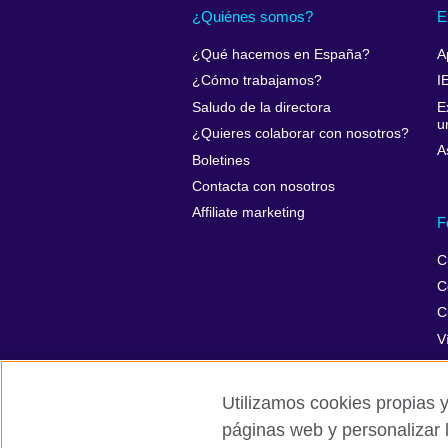
¿Quiénes somos?
E
¿Qué hacemos en España?
A
¿Cómo trabajamos?
I
Saludo de la directora
E
u
¿Quieres colaborar con nosotros?
A
Boletines
Contacta con nosotros
Affiliate marketing
F
C
C
C
V
Utilizamos cookies propias y
páginas web y personalizar 
British Council Global
Privacidad