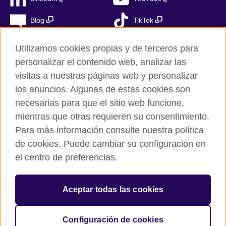
Blog
TikTok
Utilizamos cookies propias y de terceros para
personalizar el contenido web, analizar las
British Council Global
visitas a nuestras páginas web y personalizar
Privacidad
los anuncios. Algunas de estas cookies son
Aviso Legal
necesarias para que el sitio web funcione,
Cookies
mientras que otras requieren su consentimiento.
Para más información consulte nuestra política
Mapa del sitio
de cookies. Puede cambiar su configuración en
el centro de preferencias.
© 2026 British Council
The United Kingdom’s international organisation for cultural
relations and educational opportunities. A registered charity in
Aceptar todas las cookies
the UK: 209131 (England and Wales) SC037733
(Scotland). Registered in Spain as “Delegación en España de la
Fundación British Council” in the Ministry of Justice under
Configuración de cookies
number 847 CUL-EXT.