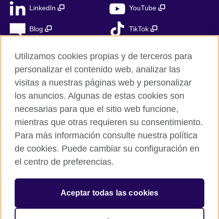
LinkedIn
YouTube
Blog
TikTok
Utilizamos cookies propias y de terceros para
personalizar el contenido web, analizar las
British Council Global
visitas a nuestras páginas web y personalizar
Privacidad
los anuncios. Algunas de estas cookies son
Aviso Legal
necesarias para que el sitio web funcione,
mientras que otras requieren su consentimiento.
Cookies
Para más información consulte nuestra política
Mapa del sitio
de cookies. Puede cambiar su configuración en
el centro de preferencias.
© 2026 British Council
The United Kingdom’s international organisation for cultural
relations and educational opportunities. A registered charity in
Aceptar todas las cookies
the UK: 209131 (England and Wales) SC037733
(Scotland). Registered in Spain as “Delegación en España de la
Fundación British Council” in the Ministry of Justice under