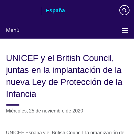
Skip
España
to
main
content
Menú
Selecciona
idioma
UNICEF y el British Council,
juntas en la implantación de la
nueva Ley de Protección de la
Infancia
Miércoles, 25 de noviembre de 2020
UNICEF España y el British Council, la organización del