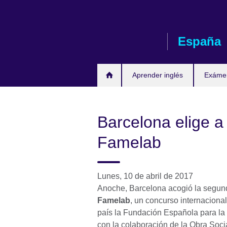
Skip
to
main
España
content
Aprender inglés
Exáme
Barcelona elige a 
Famelab
Lunes, 10 de abril de 2017
Anoche, Barcelona acogió la segunda
Famelab
, un concurso internaciona
país la Fundación Española para la 
con la colaboración de la Obra Socia