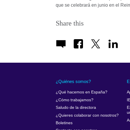
que se celebrará en junio en el Rei
Share this
¿Quiénes somos?
E
¿Qué hacemos en España?
A
¿Cómo trabajamos?
I
Saludo de la directora
E
u
¿Quieres colaborar con nosotros?
A
Boletines