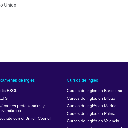
no Unido.
xámenes de inglés
Cursos de inglés
ptis ESOL
Cursos de inglés en Barcelona
ELTS
Cursos de inglés en Bilbao
xámenes profesionales y
Cursos de inglés en Madrid
niversitarios
Cursos de inglés en Palma
sóciate con el British Council
Cursos de inglés en Valencia