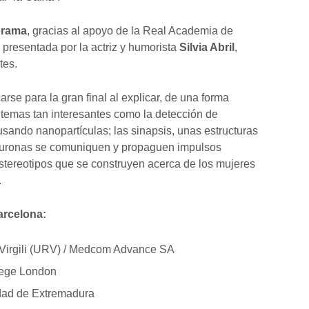
orama
, gracias al apoyo de la Real Academia de
 presentada por la actriz y humorista
Silvia Abril
,
tes.
carse para la gran final al explicar, de una forma
o, temas tan interesantes como la detección de
usando nanopartículas; las sinapsis, unas estructuras
euronas se comuniquen y propaguen impulsos
 estereotipos que se construyen acerca de los mujeres
.
Barcelona:
 i Virgili (URV) / Medcom Advance SA
llege London
dad de Extremadura