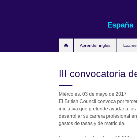
Skip
to
main
España
content
Aprender inglés
Exáme
III convocatoria 
Miércoles, 03 de mayo de 2017
El British Council convoca por terc
iniciativa que pretende ayudar a los
desarrollar su carrera profesional 
gastos de tasas y de matrícula.