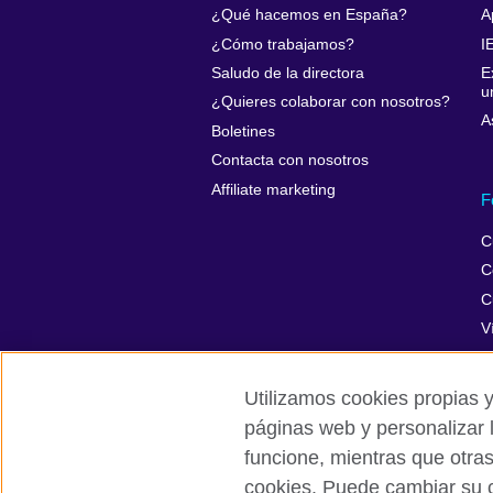
¿Qué hacemos en España?
A
¿Cómo trabajamos?
I
Saludo de la directora
E
u
¿Quieres colaborar con nosotros?
A
Boletines
Contacta con nosotros
Affiliate marketing
F
C
C
C
V
Utilizamos cookies propias y
páginas web y personalizar 
British Council Global
Privacidad
funcione, mientras que otra
cookies. Puede cambiar su c
© 2026 British Council