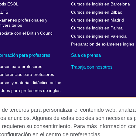
ptis ESOL
Cursos de inglés en Barcelona
ELTS
Cursos de inglés en Bilbao
xámenes profesionales y
Cursos de inglés en Madrid
niversitarios
Cursos de inglés en Palma
sóciate con el British Council
Cursos de inglés en Valencia
Preparación de exámenes inglés
ormación para profesores
Sala de prensa
ursos para profesores
Trabaja con nosotros
onferencias para profesores
ursos y material didáctico online
ídeos para profesores de inglés
 de terceros para personalizar el contenido web, analizar
los anuncios. Algunas de estas cookies son necesarias p
Aviso Legal
Cookies
Mapa del sitio
s requieren su consentimiento. Para más información cons
onfiguración en el centro de preferencias.