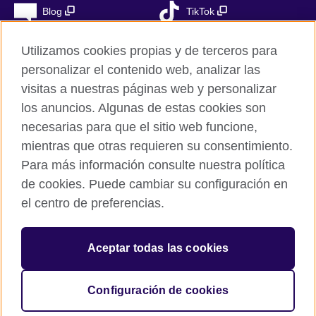
Blog
TikTok
Utilizamos cookies propias y de terceros para
personalizar el contenido web, analizar las
British Council Global
visitas a nuestras páginas web y personalizar
Privacidad
los anuncios. Algunas de estas cookies son
Aviso Legal
necesarias para que el sitio web funcione,
Cookies
mientras que otras requieren su consentimiento.
Para más información consulte nuestra política
Mapa del sitio
de cookies. Puede cambiar su configuración en
el centro de preferencias.
© 2026 British Council
The United Kingdom’s international organisation for cultural
relations and educational opportunities. A registered charity in
Aceptar todas las cookies
the UK: 209131 (England and Wales) SC037733
(Scotland). Registered in Spain as “Delegación en España de la
Fundación British Council” in the Ministry of Justice under
Configuración de cookies
number 847 CUL-EXT.