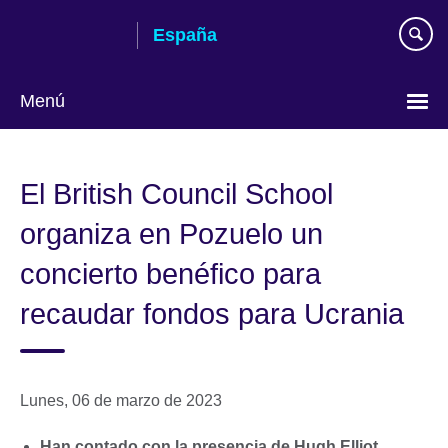
Skip
España
to
main
content
Menú
Selecciona
idioma
El British Council School
organiza en Pozuelo un
concierto benéfico para
recaudar fondos para Ucrania
Lunes, 06 de marzo de 2023
Han contado con la presencia de Hugh Elliot,