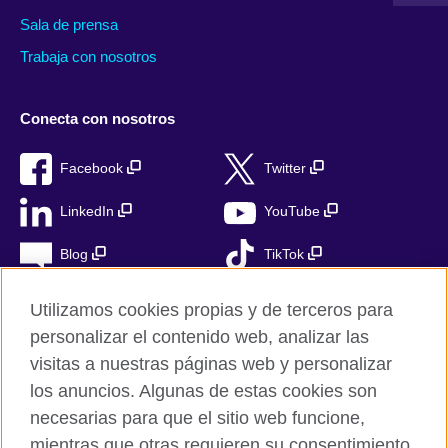
Sala de prensa
Trabaja con nosotros
Conecta con nosotros
Facebook
Twitter
LinkedIn
YouTube
Blog
TikTok
Utilizamos cookies propias y de terceros para
personalizar el contenido web, analizar las
British Council Global
visitas a nuestras páginas web y personalizar
Privacidad
los anuncios. Algunas de estas cookies son
Aviso Legal
necesarias para que el sitio web funcione,
Cookies
mientras que otras requieren su consentimiento.