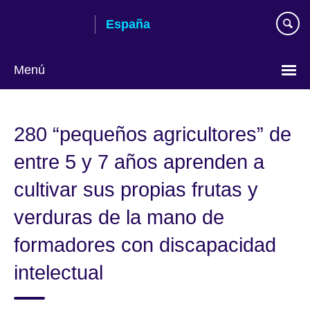
Skip
España
to
main
content
Menú
Selecciona
idioma
280 “pequeños agricultores” de
entre 5 y 7 años aprenden a
cultivar sus propias frutas y
verduras de la mano de
formadores con discapacidad
intelectual