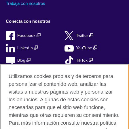
Trabaja con nosotros
Conecta con nosotros
Facebook
Twitter
LinkedIn
YouTube
Blog
TikTok
Utilizamos cookies propias y de terceros para
personalizar el contenido web, analizar las
British Council Global
visitas a nuestras páginas web y personalizar
Privacidad
los anuncios. Algunas de estas cookies son
Aviso Legal
necesarias para que el sitio web funcione,
Cookies
mientras que otras requieren su consentimiento.
Para más información consulte nuestra política
Mapa del sitio