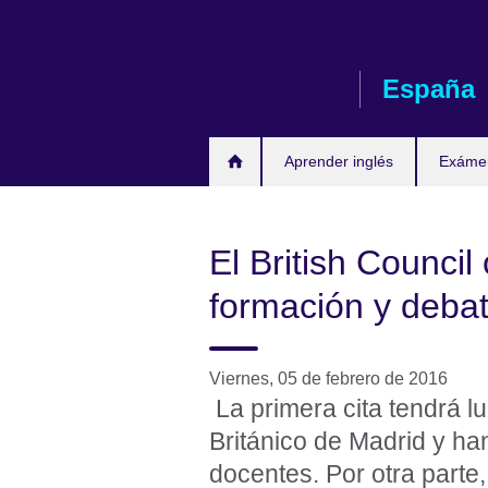
Skip
to
main
España
content
Aprender inglés
Exáme
El British Council
formación y deba
Viernes, 05 de febrero de 2016
La primera cita tendrá lu
Británico de Madrid y h
docentes. Por otra parte