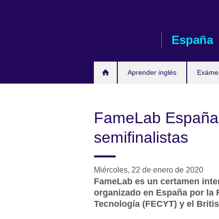
Skip
to
main
España
content
Aprender inglés
Exáme
FameLab España y
semifinalistas
Miércoles, 22 de enero de 2020
FameLab es un certamen inter
organizado en España por la 
Tecnología (FECYT) y el Briti