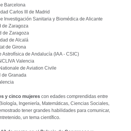
de Barcelona
dad Carlos III de Madrid
 de Investigación Sanitaria y Biomédica de Alicante
ad de Zaragoza
ad de Zaragoza
idad de Alcalá
at de Girona
de Astrofísica de Andalucía (IAA - CSIC)
INCLIVA Valencia
ationale de Aviation Civile
d de Granada
alencia
es y cinco mujeres
con edades comprendidas entre
Biología, Ingeniería, Matemáticas, Ciencias Sociales,
emostrado tener grandes habilidades para comunicar,
tretenido, un tema científico.