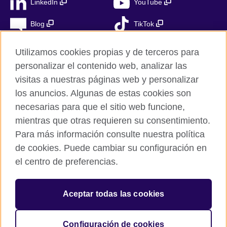
LinkedIn
YouTube
Blog
TikTok
Utilizamos cookies propias y de terceros para
personalizar el contenido web, analizar las
British Council Global
visitas a nuestras páginas web y personalizar
Privacidad
los anuncios. Algunas de estas cookies son
Aviso Legal
necesarias para que el sitio web funcione,
Cookies
mientras que otras requieren su consentimiento.
Para más información consulte nuestra política
Mapa del sitio
de cookies. Puede cambiar su configuración en
el centro de preferencias.
© 2026 British Council
The United Kingdom’s international organisation for cultural
relations and educational opportunities. A registered charity in
Aceptar todas las cookies
the UK: 209131 (England and Wales) SC037733
(Scotland). Registered in Spain as “Delegación en España de la
Fundación British Council” in the Ministry of Justice under
Configuración de cookies
number 847 CUL-EXT.