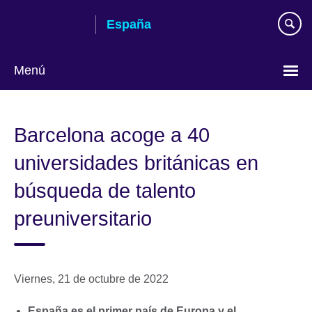
Skip
España
to
main
content
Menú
Selecciona
idioma
Barcelona acoge a 40
universidades británicas en
búsqueda de talento
preuniversitario
Viernes, 21 de octubre de 2022
España es el primer país de Europa y el