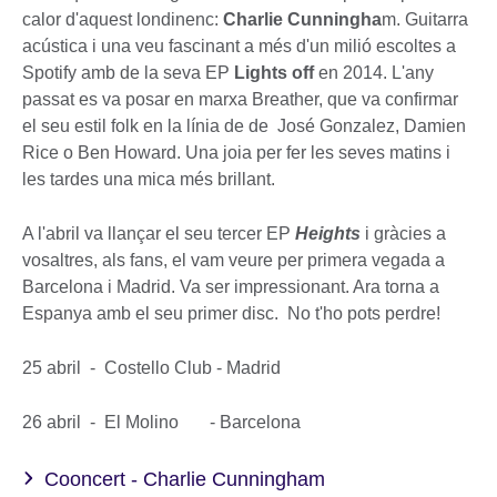
calor d'aquest londinenc:
Charlie Cunningha
m. Guitarra
acústica i una veu fascinant a més d'un milió escoltes a
Spotify amb de la seva EP
Lights off
en 2014. L'any
passat es va posar en marxa Breather, que va confirmar
el seu estil folk en la línia de de José Gonzalez, Damien
Rice o Ben Howard. Una joia per fer les seves matins i
les tardes una mica més brillant.
A l'abril va llançar el seu tercer EP
Heights
i gràcies a
vosaltres, als fans, el vam veure per primera vegada a
Barcelona i Madrid. Va ser impressionant. Ara torna a
Espanya amb el seu primer disc. No t'ho pots perdre!
25 abril - Costello Club - Madrid
26 abril - El Molino - Barcelona
Cooncert - Charlie Cunningham