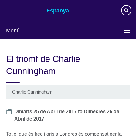
Skip
Espanya
to
main
content
Menú
Tria
el
El triomf de Charlie
teu
idioma
Cunningham
Charlie Cunningham
Date
Dimarts 25 de Abril de 2017
to
Dimecres 26 de
Abril de 2017
Tot el que és fred i gris a Londres és compensat per la