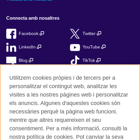
Connecta amb nosaltres
Facebook
Twitter
LinkedIn
YouTube
Blog
TikTok
Utilitzem cookies pròpies i de tercers per a
personalitzar el contingut web, analitzar les
British Council Global
visites a les nostres pàgines web i personalitzar
Privacitat
els anuncis. Algunes d'aquestes cookies són
Avís Legal
necessàries perquè la pàgina web funcioni,
mentre que altres requereixen el seu
Cookies
consentiment. Per a més informació, consulti la
Mapa web
nostra política de cookies. Pot canviar la seva