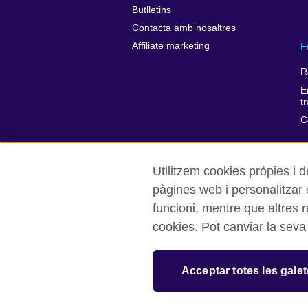
Butlletins
Contacta amb nosaltres
F
Affiliate marketing
R
E
t
C
Utilitzem cookies pròpies i d
pàgines web i personalitzar
British Council Global
Privacitat
funcioni, mentre que altres 
cookies. Pot canviar la seva
© 2026 British Council
The United Kingdom’s international organ
Wales) SC037733 (Scotland). Registered 
Acceptar totes les gale
847 CUL-EXT.