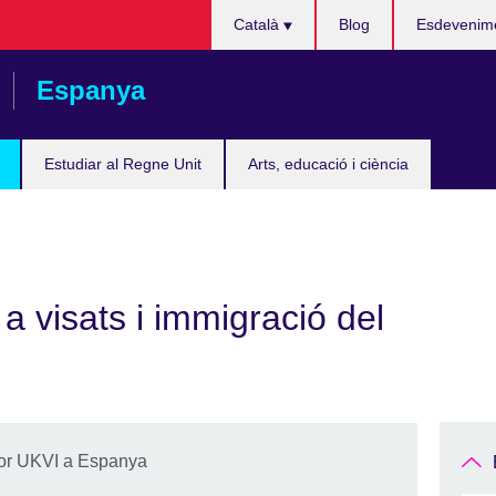
Tria
Català
Blog
Esdevenim
el
teu
Espanya
idioma
Estudiar al Regne Unit
Arts, educació i ciència
a visats i immigració del
for UKVI a Espanya