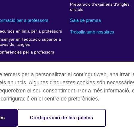
Preparació d'exàmens d'anglès
oficials
ormació per a professors
Sala de premsa
ecursos en línia per a professors
Treballa amb nosaltres
nsenyar en l’educació superior a
ravés de l’anglès
onferències per a professors
e tercers per a personalitzar el contingut web, analitzar l
 els anuncis. Algunes d'aquestes cookies són necessàri
Avís Legal
Cookies
Mapa web
requereixen el seu consentiment. Per a més informació, co
 configuració en el centre de preferències.
isation for cultural relations and educational opportunities. A register
in Spain as “Delegación en España de la Fundación British Council” in
tes
Configuració de les galetes