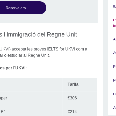
I
Reserva ara
P
i
s i immigració del Regne Unit
A
 (UKVI) accepta les proves IELTS for UKVI com a
A
lar o estudiar al Regne Unit.
P
es per l'UKVI:
P
Tarifa
C
aper
€306
A
d B1
€214