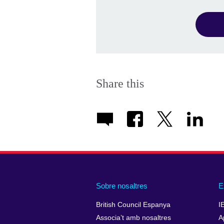
Share this
Sobre nosaltres
E
British Council Espanya
I
Associa’t amb nosaltres
A