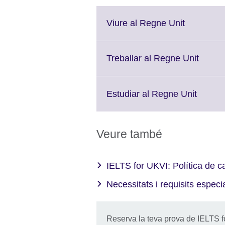
Click
Viure al Regne Unit
to
expand.
More
Click
Treballar al Regne Unit
informatio
to
available.
expan
More
Click
Estudiar al Regne Unit
inform
to
availa
expand
More
Veure també
informa
availab
IELTS for UKVI: Política de c
Necessitats i requisits espec
Reserva la teva prova de IELTS 