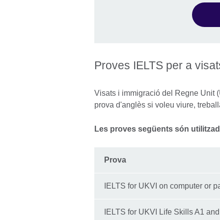
Proves IELTS per a visat
Visats i immigració del Regne Unit
prova d'anglès si voleu viure, trebal
Les proves següents són utilitzad
Prova
IELTS for UKVI on computer or p
IELTS for UKVI Life Skills A1 an