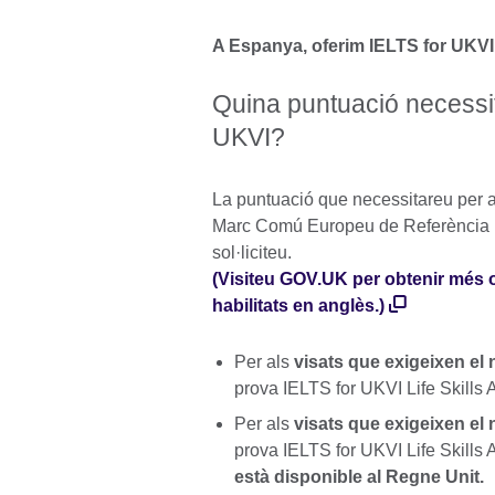
A Espanya, oferim IELTS for UKVI
Quina puntuació necessito
UKVI?
La puntuació que necessitareu per a
Marc Comú Europeu de Referència p
sol·liciteu.
(Visiteu GOV.UK per obtenir més 
habilitats en anglès.)
Per als
visats que exigeixen el
prova IELTS for UKVI Life Skills A
Per als
visats que exigeixen el
prova IELTS for UKVI Life Skills A
està disponible al Regne Unit.