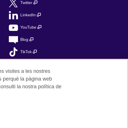
Twitter
LinkedIn
YouTube
Blog
TikTok
es visites a les nostres
es perquè la pàgina web
nsulti la nostra política de
ed charity in the UK: 209131 (England and
 the Ministry of Justice under number