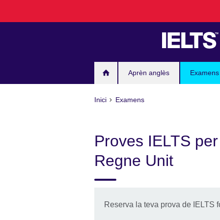
Skip
to
main
content
Aprèn anglès
Examens
Inici
Examens
Proves IELTS per 
Regne Unit
Reserva la teva prova de IELTS 