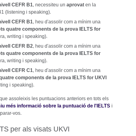
 nivell CEFR B1
, necessiteu un
aprovat
en la
1 (listening i speaking).
nivell CEFR B1
, heu d'assolir com a mínim una
tots quatre components de la prova IELTS for
a, writing i speaking).
 nivell CEFR B2
, heu d'assolir com a mínim una
tots quatre components de la prova IELTS for
a, writing i speaking).
 nivell CEFR C1
, heu d'assolir com a mínim una
s quatre components de la prova IELTS for UKVI
ting i speaking).
ue assoleixis les puntuacions anteriors en tots els
iu més informació sobre la puntuació de l'IELTS
i
parar-vos.
LTS per als visats UKVI