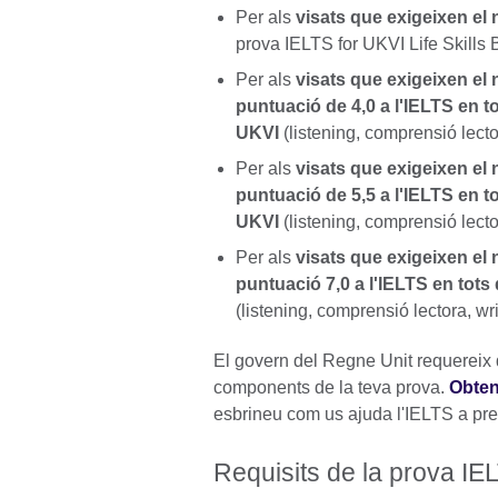
Per als
visats que exigeixen el
prova IELTS for UKVI Life Skills B
Per als
visats que exigeixen el 
puntuació de 4,0 a l'IELTS en 
UKVI
(listening, comprensió lector
Per als
visats que exigeixen el
puntuació de 5,5 a l'IELTS en 
UKVI
(listening, comprensió lector
Per als
visats que exigeixen el
puntuació 7,0 a l'IELTS en tot
(listening, comprensió lectora, wri
El govern del Regne Unit requereix q
components de la teva prova.
Obten
esbrineu com us ajuda l'IELTS a pre
Requisits de la prova IE