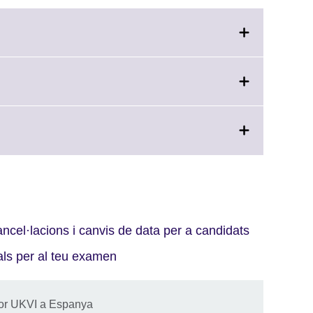
n
d.
ation
ble.
.
tion
le.
ancel·lacions i canvis de data per a candidats
ials per al teu examen
for UKVI a Espanya