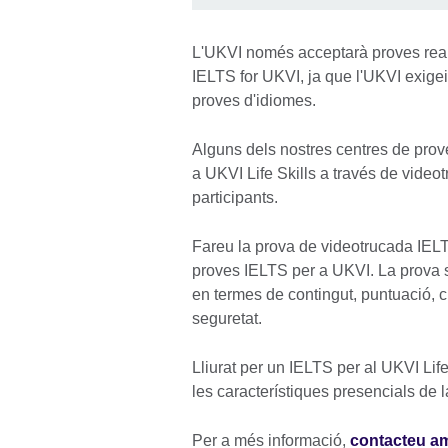
L'UKVI només acceptarà proves reali
IELTS for UKVI, ja que l'UKVI exigei
proves d'idiomes.
Alguns dels nostres centres de prov
a UKVI Life Skills a través de videot
participants.
Fareu la prova de videotrucada IELTS
proves IELTS per a UKVI. La prova 
en termes de contingut, puntuació, 
seguretat.
Lliurat per un IELTS per al UKVI Lif
les característiques presencials de 
Per a més informació,
contacteu am