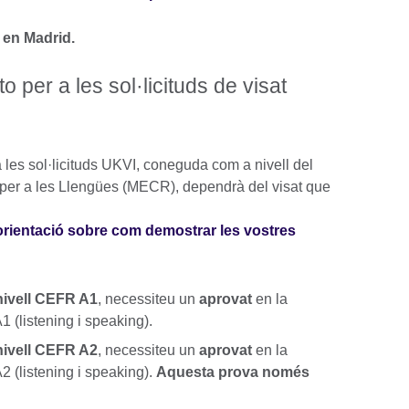
 en Madrid.
 per a les sol·licituds de visat
 les sol·licituds UKVI, coneguda com a nivell del
er a les Llengües (MECR), dependrà del visat que
orientació sobre com demostrar les vostres
 nivell CEFR A1
, necessiteu un
aprovat
en la
1 (listening i speaking).
 nivell CEFR A2
, necessiteu un
aprovat
en la
2 (listening i speaking).
Aquesta prova només