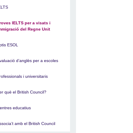
ELTS
roves IELTS per a visats i
mmigració del Regne Unit
ptis ESOL
valuació d’anglès per a escoles
rofessionals i universitaris
er què el British Council?
entres educatius
ssocia’t amb el British Council