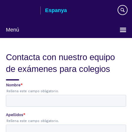
Skip
Espanya
to
main
content
Menú
Tria
el
Contacta con nuestro equipo
teu
idioma
de exámenes para colegios