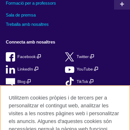
Formació per a professors
Sala de premsa
Treballa amb nosaltres
Connecta amb nosaltres
Facebook
Twitter
LinkedIn
YouTube
Blog
TikTok
Utilitzem cookies pròpies i de tercers per a
personalitzar el contingut web, analitzar les
British Council Global
visites a les nostres pàgines web i personalitzar
Privacitat
els anuncis. Algunes d'aquestes cookies són
Avís Legal
necessàries perquè la pàgina web funcioni,