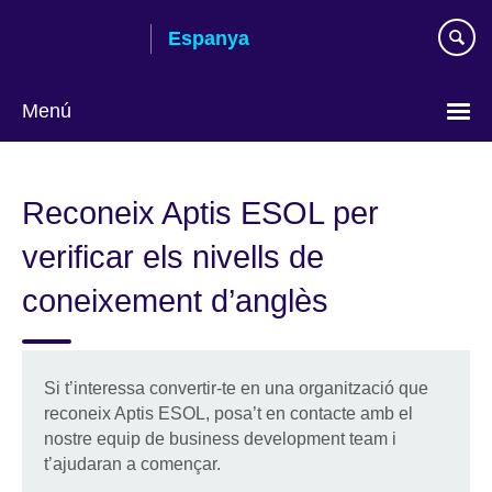
Skip
Espanya
to
main
content
Menú
Tria
el
Reconeix Aptis ESOL per
teu
idioma
verificar els nivells de
coneixement d’anglès
Si t’interessa convertir-te en una organització que
reconeix Aptis ESOL, posa’t en contacte amb el
nostre equip de business development team i
t’ajudaran a començar.