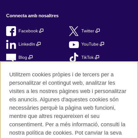
Connecta amb nosaltres
Facebook
Twitter
LinkedIn
YouTube
Blog
TikTok
Utilitzem cookies pròpies i de tercers per a
personalitzar el contingut web, analitzar les
British Council Global
visites a les nostres pàgines web i personalitzar
Privacitat
els anuncis. Algunes d'aquestes cookies són
Avís Legal
necessàries perquè la pàgina web funcioni,
mentre que altres requereixen el seu
Cookies
consentiment. Per a més informació, consulti la
Mapa web
nostra política de cookies. Pot canviar la seva