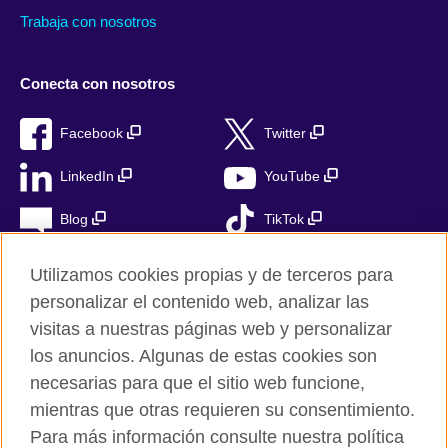
Trabaja con nosotros
Conecta con nosotros
Facebook
Twitter
LinkedIn
YouTube
Blog
TikTok
Utilizamos cookies propias y de terceros para
personalizar el contenido web, analizar las
British Council Global
visitas a nuestras páginas web y personalizar
Privacidad
los anuncios. Algunas de estas cookies son
Aviso Legal
necesarias para que el sitio web funcione,
Cookies
mientras que otras requieren su consentimiento.
Para más información consulte nuestra política
Mapa del sitio