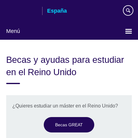
Skip
España
to
main
content
Menú
Selecciona
idioma
Becas y ayudas para estudiar
en el Reino Unido
¿Quieres estudiar un máster en el Reino Unido?
Becas GREAT