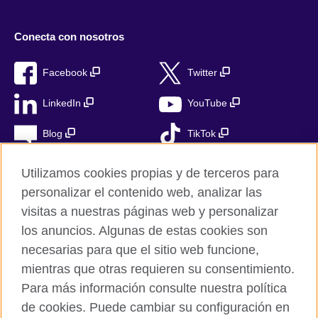
Conecta con nosotros
Facebook
Twitter
LinkedIn
YouTube
Blog
TikTok
Utilizamos cookies propias y de terceros para
personalizar el contenido web, analizar las
British Council Global
visitas a nuestras páginas web y personalizar
Privacidad
los anuncios. Algunas de estas cookies son
Aviso Legal
necesarias para que el sitio web funcione,
Cookies
mientras que otras requieren su consentimiento.
Para más información consulte nuestra política
Mapa del sitio
de cookies. Puede cambiar su configuración en