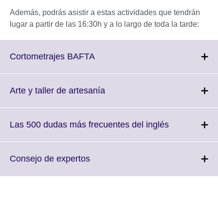
Además, podrás asistir a estas actividades que tendrán
lugar a partir de las 16:30h y a lo largo de toda la tarde:
Click
Cortometrajes BAFTA
to
expand.
More
Click
Arte y taller de artesanía
information
to
available.
expand.
More
Click
Las 500 dudas más frecuentes del inglés
information
to
available.
expand.
More
Click
Consejo de expertos
information
to
available.
expand.
More
information
available.