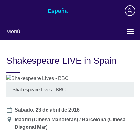
Skip
España
to
main
content
Menú
Selecciona
idioma
Shakespeare LIVE in Spain
Shakespeare Lives - BBC
Date
Sábado, 23 de abril de 2016
Ubicación
Madrid (Cinesa Manoteras) / Barcelona (Cinesa
Diagonal Mar)