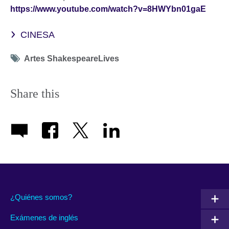
https://www.youtube.com/watch?v=8HWYbn01gaE
CINESA
Tag
Artes ShakespeareLives
icon
Share this
¿Quiénes somos?
Exámenes de inglés