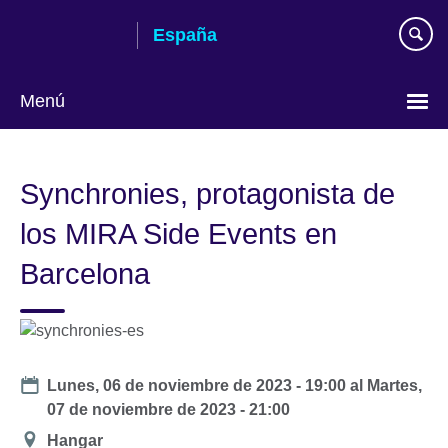
Skip
España
to
main
content
Menú
Selecciona
idioma
Synchronies, protagonista de
los MIRA Side Events en
Barcelona
Date
Lunes, 06 de noviembre de 2023 - 19:00
al
Martes,
07 de noviembre de 2023 - 21:00
Ubicación
Hangar