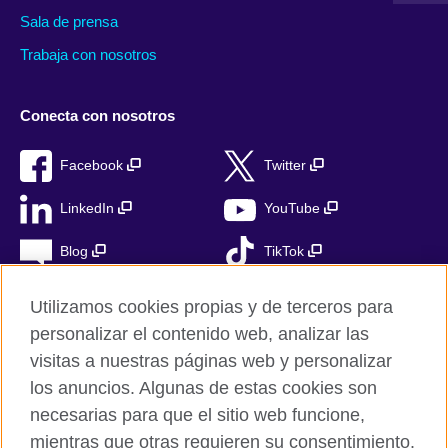
Sala de prensa
Trabaja con nosotros
Conecta con nosotros
Facebook
Twitter
LinkedIn
YouTube
Blog
TikTok
Utilizamos cookies propias y de terceros para
personalizar el contenido web, analizar las
British Council Global
visitas a nuestras páginas web y personalizar
Privacidad
los anuncios. Algunas de estas cookies son
Aviso Legal
necesarias para que el sitio web funcione,
mientras que otras requieren su consentimiento.
Cookies