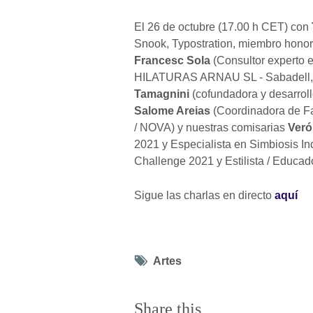
El 26 de octubre (17.00 h CET) con
Snook, Typostration, miembro honor
Francesc Sola
(Consultor experto e
HILATURAS ARNAU SL - Sabadell,
Tamagnini
(cofundadora y desarroll
Salome Areias
(Coordinadora de F
/ NOVA) y nuestras comisarias
Veró
2021 y Especialista en Simbiosis Ind
Challenge 2021 y Estilista / Educad
Sigue las charlas en directo
aquí
Tag
Artes
icon
Share this