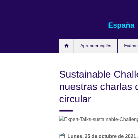
Skip
to
main
España
content
Aprender inglés
Exáme
Sustainable Chal
nuestras charlas
circular
Date
Lunes, 25 de octubre de 2021