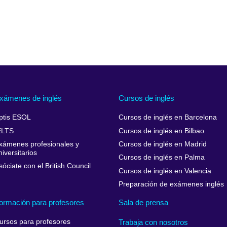
xámenes de inglés
Cursos de inglés
ptis ESOL
Cursos de inglés en Barcelona
ELTS
Cursos de inglés en Bilbao
xámenes profesionales y
Cursos de inglés en Madrid
niversitarios
Cursos de inglés en Palma
sóciate con el British Council
Cursos de inglés en Valencia
Preparación de exámenes inglés
ormación para profesores
Sala de prensa
ursos para profesores
Trabaja con nosotros