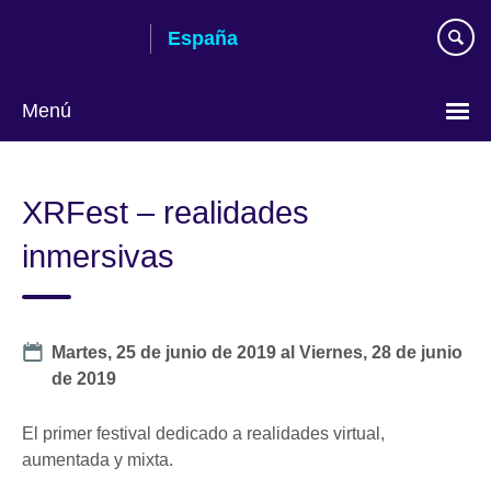
Skip
España
to
main
content
Menú
Selecciona
idioma
XRFest – realidades
inmersivas
Date
Martes, 25 de junio de 2019
al
Viernes, 28 de junio
de 2019
El primer festival dedicado a realidades virtual,
aumentada y mixta.