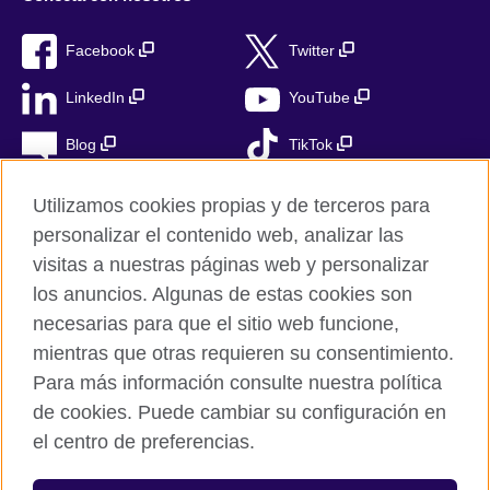
Facebook
Twitter
LinkedIn
YouTube
Blog
TikTok
Utilizamos cookies propias y de terceros para
personalizar el contenido web, analizar las
British Council Global
visitas a nuestras páginas web y personalizar
Privacidad
los anuncios. Algunas de estas cookies son
Aviso Legal
necesarias para que el sitio web funcione,
Cookies
mientras que otras requieren su consentimiento.
Para más información consulte nuestra política
Mapa del sitio
de cookies. Puede cambiar su configuración en
el centro de preferencias.
© 2026 British Council
The United Kingdom’s international organisation for cultural
relations and educational opportunities. A registered charity in