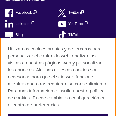
Facebook
Twitter
LinkedIn
YouTube
Blog
TikTok
Utilizamos cookies propias y de terceros para
personalizar el contenido web, analizar las
British Council Global
visitas a nuestras páginas web y personalizar
Privacidad
los anuncios. Algunas de estas cookies son
Aviso Legal
necesarias para que el sitio web funcione,
mientras que otras requieren su consentimiento.
Cookies
Para más información consulte nuestra política
Mapa del sitio
de cookies. Puede cambiar su configuración en
el centro de preferencias.
© 2026 British Council
The United Kingdom’s international organisation for cultural