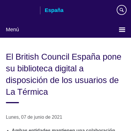
Skip
España
to
main
content
Menú
Selecciona
idioma
El British Council España pone
su biblioteca digital a
disposición de los usuarios de
La Térmica
Lunes, 07 de junio de 2021
Ambas entidades mantienen una colaboración