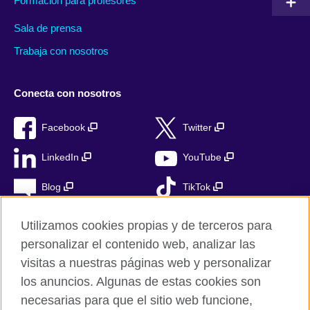
Formación para profesores
Sala de prensa
Trabaja con nosotros
Conecta con nosotros
Facebook
Twitter
LinkedIn
YouTube
Blog
TikTok
Utilizamos cookies propias y de terceros para
personalizar el contenido web, analizar las
British Council Global
visitas a nuestras páginas web y personalizar
Privacidad
los anuncios. Algunas de estas cookies son
Aviso Legal
necesarias para que el sitio web funcione,