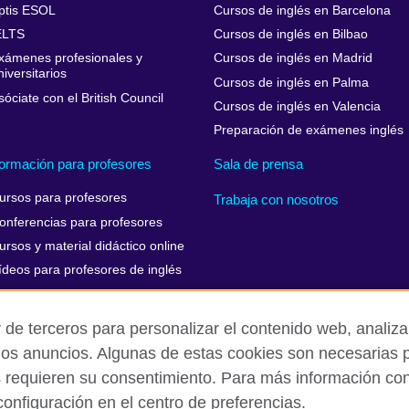
ptis ESOL
Cursos de inglés en Barcelona
ELTS
Cursos de inglés en Bilbao
xámenes profesionales y
Cursos de inglés en Madrid
niversitarios
Cursos de inglés en Palma
sóciate con el British Council
Cursos de inglés en Valencia
Preparación de exámenes inglés
ormación para profesores
Sala de prensa
ursos para profesores
Trabaja con nosotros
onferencias para profesores
ursos y material didáctico online
ídeos para profesores de inglés
 de terceros para personalizar el contenido web, analizar
los anuncios. Algunas de estas cookies son necesarias p
Aviso Legal
Cookies
Mapa del sitio
s requieren su consentimiento. Para más información cons
onfiguración en el centro de preferencias.