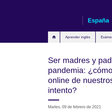
Skip
to
main
España
content
Aprender inglés
Exáme
Ser madres y pad
pandemia: ¿cómo 
online de nuestros
intento?
Martes, 09 de febrero de 2021