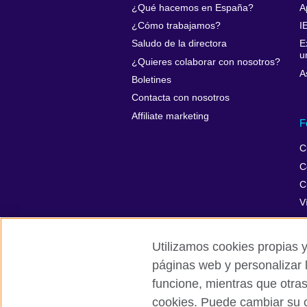
¿Qué hacemos en España?
A
¿Cómo trabajamos?
I
Saludo de la directora
E
u
¿Quieres colaborar con nosotros?
A
Boletines
Contacta con nosotros
Affiliate marketing
F
C
C
C
V
Utilizamos cookies propias y
páginas web y personalizar 
British Council Global
Privacidad
funcione, mientras que otra
cookies. Puede cambiar su c
© 2026 British Council