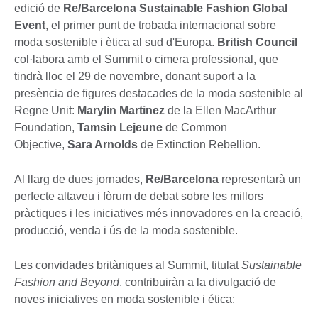
edició de
Re/Barcelona Sustainable Fashion Global
Event
, el primer punt de trobada internacional sobre
moda sostenible i ètica al sud d'Europa.
British Council
col·labora amb el Summit o cimera professional, que
tindrà lloc el 29 de novembre, donant suport a la
presència de figures destacades de la moda sostenible al
Regne Unit:
Marylin Martinez
de la Ellen MacArthur
Foundation,
Tamsin Lejeune
de Common
Objective,
Sara Arnolds
de Extinction Rebellion.
Al llarg de dues jornades,
Re/Barcelona
representarà un
perfecte altaveu i fòrum de debat sobre les millors
pràctiques i les iniciatives més innovadores en la creació,
producció, venda i ús de la moda sostenible.
Les convidades britàniques al Summit, titulat
Sustainable
Fashion and Beyond
, contribuiràn a la divulgació de
noves iniciatives en moda sostenible i ética: