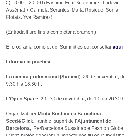
3) 18.00 – 20.00 h Fashion Film Screenings. Ludovic
Assémat + Carmela Serantes, Marta Rosique, Sonia
Flotats, Yve Ramírez)
(Entrada lliure fins a completar aforament)
El programa complet del Summit es pot consultar
aquí
Informació pràctica:
La cimera professional (Summit)
: 29 de novembre, de
9.30 h a 18.30 h.
L’Open Space
: 29 i 30 de novembre, de 10 h a 20.30 h.
Organitzat per
Moda Sostenible Barcelona
i
Seed&Click
, i amb el suport de l’
Ajuntament de
Barcelona
, Re/Barcelona Sustainable Fashion Global
Event pretén generar un impacte positiu en la indústria