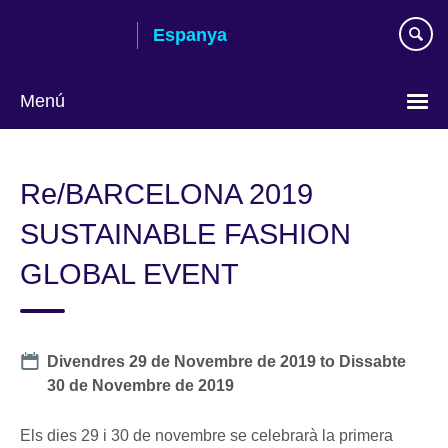
Skip
Espanya
to
main
content
Menú
Tria
el
Re/BARCELONA 2019
teu
idioma
SUSTAINABLE FASHION
GLOBAL EVENT
Date
Divendres 29 de Novembre de 2019
to
Dissabte
30 de Novembre de 2019
Els dies 29 i 30 de novembre se celebrarà la primera