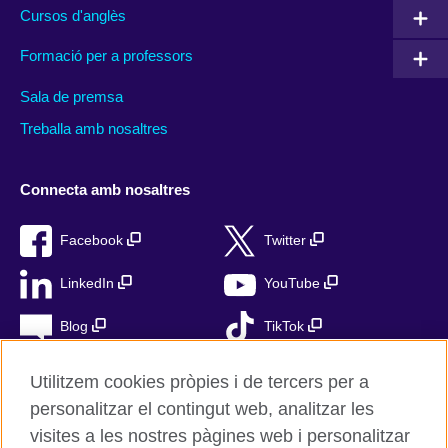
Cursos d'anglès
Formació per a professors
Sala de premsa
Treballa amb nosaltres
Connecta amb nosaltres
Facebook
Twitter
LinkedIn
YouTube
Blog
TikTok
Utilitzem cookies pròpies i de tercers per a
personalitzar el contingut web, analitzar les
British Council Global
visites a les nostres pàgines web i personalitzar