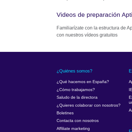
Videos de preparación Ap
Familiarízate con la estructura de A
con nuestros vídeos gratuitos
¿Quiénes somos?
E
¿Qué hacemos en España?
A
¿Cómo trabajamos?
I
Saludo de la directora
E
u
¿Quieres colaborar con nosotros?
A
Boletines
Contacta con nosotros
Affiliate marketing
F