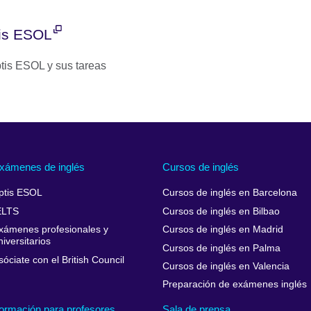
tis ESOL
ptis ESOL y sus tareas
xámenes de inglés
Cursos de inglés
ptis ESOL
Cursos de inglés en Barcelona
ELTS
Cursos de inglés en Bilbao
xámenes profesionales y
Cursos de inglés en Madrid
niversitarios
Cursos de inglés en Palma
sóciate con el British Council
Cursos de inglés en Valencia
Preparación de exámenes inglés
ormación para profesores
Sala de prensa