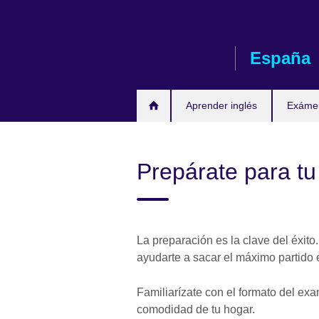
Skip
to
main
España
content
Aprender inglés
Exáme
Prepárate para t
La preparación es la clave del éxit
ayudarte a sacar el máximo partido 
Familiarízate con el formato del ex
comodidad de tu hogar.