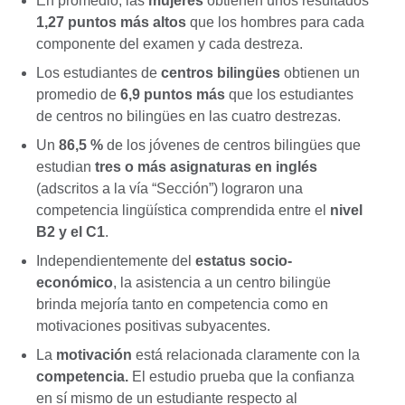
En promedio, las
mujeres
obtienen unos resultados
1,27 puntos más altos
que los hombres para cada
componente del examen y cada destreza.
Los estudiantes de
centros bilingües
obtienen un
promedio de
6,9 puntos más
que los estudiantes
de centros no bilingües en las cuatro destrezas.
Un
86,5 %
de los jóvenes de centros bilingües que
estudian
tres o más asignaturas en inglés
(adscritos a la vía “Sección”) lograron una
competencia lingüística comprendida entre el
nivel
B2 y el C1
.
Independientemente del
estatus socio-
económico
, la asistencia a un centro bilingüe
brinda mejoría tanto en competencia como en
motivaciones positivas subyacentes.
La
motivación
está relacionada claramente con la
competencia.
El estudio prueba que la confianza
en sí mismo de un estudiante respecto al