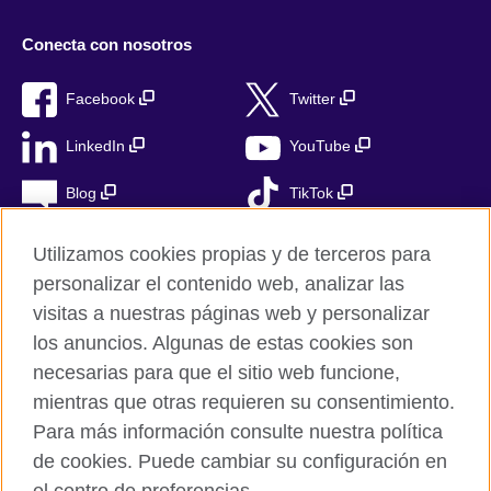
Conecta con nosotros
Facebook
Twitter
LinkedIn
YouTube
Blog
TikTok
Utilizamos cookies propias y de terceros para
personalizar el contenido web, analizar las
British Council Global
visitas a nuestras páginas web y personalizar
Privacidad
los anuncios. Algunas de estas cookies son
Aviso Legal
necesarias para que el sitio web funcione,
Cookies
mientras que otras requieren su consentimiento.
Para más información consulte nuestra política
Mapa del sitio
de cookies. Puede cambiar su configuración en