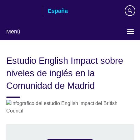
Skip
España
to
main
content
Menú
Selecciona
idioma
Estudio English Impact sobre
niveles de inglés en la
Comunidad de Madrid