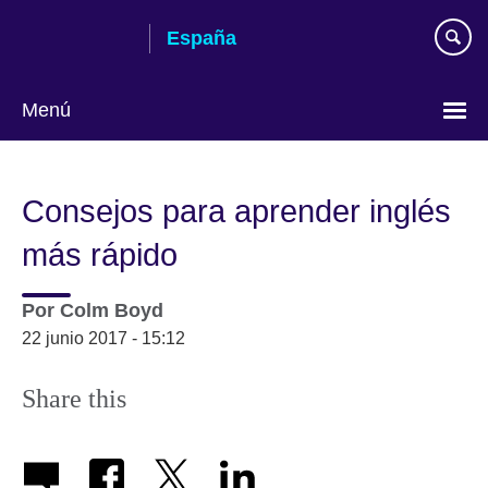
Skip
España
to
main
content
Menú
Selecciona
idioma
Consejos para aprender inglés
más rápido
Por
Colm Boyd
22 junio 2017 - 15:12
Share this