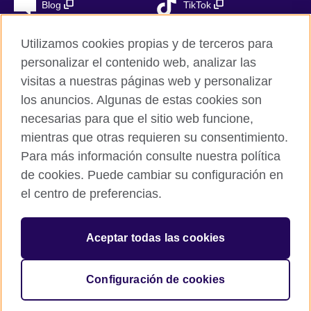
Blog
TikTok
Utilizamos cookies propias y de terceros para
personalizar el contenido web, analizar las
British Council Global
visitas a nuestras páginas web y personalizar
Privacidad
los anuncios. Algunas de estas cookies son
Aviso Legal
necesarias para que el sitio web funcione,
Cookies
mientras que otras requieren su consentimiento.
Para más información consulte nuestra política
Mapa del sitio
de cookies. Puede cambiar su configuración en
el centro de preferencias.
© 2026 British Council
The United Kingdom’s international organisation for cultural
relations and educational opportunities. A registered charity in
Aceptar todas las cookies
the UK: 209131 (England and Wales) SC037733
(Scotland). Registered in Spain as “Delegación en España de la
Fundación British Council” in the Ministry of Justice under
Configuración de cookies
number 847 CUL-EXT.