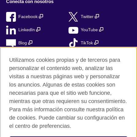
Conecta con nosotros
Facebook
Twitter
LinkedIn
YouTube
Blog
TikTok
Utilizamos cookies propias y de terceros para
personalizar el contenido web, analizar las
British Council Global
visitas a nuestras páginas web y personalizar
Privacidad
los anuncios. Algunas de estas cookies son
Aviso Legal
necesarias para que el sitio web funcione,
Cookies
mientras que otras requieren su consentimiento.
Para más información consulte nuestra política
Mapa del sitio
de cookies. Puede cambiar su configuración en
el centro de preferencias.
© 2026 British Council
The United Kingdom’s international organisation for cultural