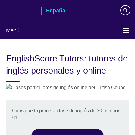
Skip
España
to
main
content
Menú
Selecciona
idioma
EnglishScore Tutors: tutores de
inglés personales y online
Consigue tu primera clase de inglés de 30 min por
€1