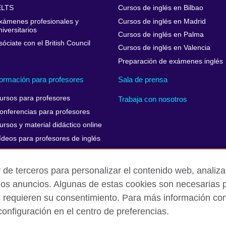
ELTS
Cursos de inglés en Bilbao
xámenes profesionales y
Cursos de inglés en Madrid
niversitarios
Cursos de inglés en Palma
sóciate con el British Council
Cursos de inglés en Valencia
Preparación de exámenes inglés
ormación para profesores
Sala de prensa
ursos para profesores
Trabaja con nosotros
onferencias para profesores
ursos y material didáctico online
ídeos para profesores de inglés
 de terceros para personalizar el contenido web, analizar
los anuncios. Algunas de estas cookies son necesarias p
Aviso Legal
Cookies
Mapa del sitio
s requieren su consentimiento. Para más información cons
onfiguración en el centro de preferencias.
isation for cultural relations and educational opportunities. A register