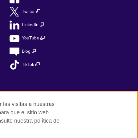
Twitter
LinkedIn
YouTube
Blog
TikTok
 las visitas a nuestras
ara que el sitio web
ulte nuestra política de
ed charity in the UK: 209131 (England and