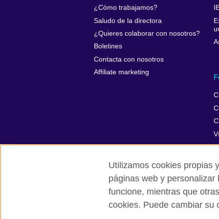
¿Cómo trabajamos?
I
Saludo de la directora
E
u
¿Quieres colaborar con nosotros?
A
Boletines
Contacta con nosotros
Affiliate marketing
F
C
C
C
V
Utilizamos cookies propias y
páginas web y personalizar 
British Council Global
Privacidad
funcione, mientras que otra
cookies. Puede cambiar su c
© 2026 British Council
The United Kingdom’s international organ