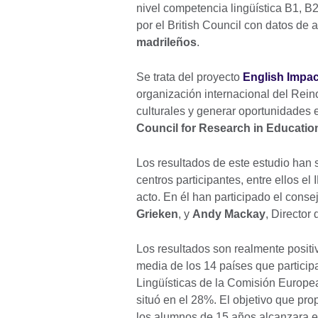
nivel competencia lingüística B1, B
por el British Council con datos de
madrileños
.
Se trata del proyecto
English Impac
organización internacional del Rei
culturales y generar oportunidades
Council for Research in Educatio
Los resultados de este estudio han 
centros participantes, entre ellos 
acto. En él han participado el cons
Grieken
, y
Andy Mackay
, Director
Los resultados son realmente positiv
media de los 14 países que partici
Lingüísticas de la Comisión Europe
situó en el 28%. El objetivo que p
los alumnos de 15 años alcanzara el