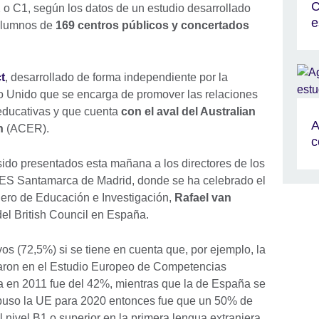
C
2 o C1, según los datos de un estudio desarrollado
e
 alumnos de
169 centros públicos y concertados
t
, desarrollado de forma independiente por la
no Unido que se encarga de promover las relaciones
 educativas y que cuenta
con el aval del Australian
A
n
(ACER).
c
sido presentados esta mañana a los directores de los
el IES Santamarca de Madrid, donde se ha celebrado el
ejero de Educación e Investigación,
Rafael van
 del British Council en España.
os (72,5%) si se tiene en cuenta que, por ejemplo, la
paron en el Estudio Europeo de Competencias
a en 2011 fue del 42%, mientras que la de España se
ropuso la UE para 2020 entonces fue que un 50% de
 nivel B1 o superior en la primera lengua extranjera,