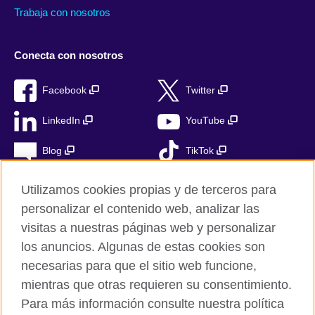
Trabaja con nosotros
Conecta con nosotros
Facebook
Twitter
LinkedIn
YouTube
Blog
TikTok
Utilizamos cookies propias y de terceros para
personalizar el contenido web, analizar las
British Council Global
visitas a nuestras páginas web y personalizar
Privacidad
los anuncios. Algunas de estas cookies son
Aviso Legal
necesarias para que el sitio web funcione,
mientras que otras requieren su consentimiento.
Cookies
Para más información consulte nuestra política
Mapa del sitio