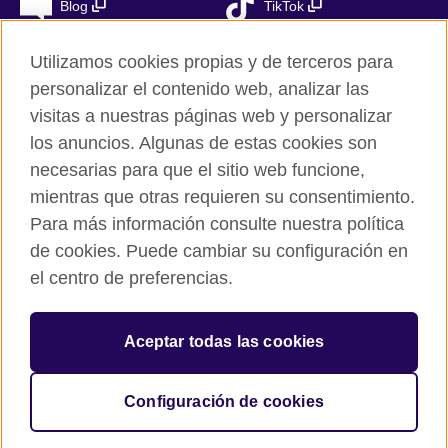
Blog
TikTok
Utilizamos cookies propias y de terceros para
personalizar el contenido web, analizar las
British Council Global
visitas a nuestras páginas web y personalizar
Privacidad
los anuncios. Algunas de estas cookies son
Aviso Legal
necesarias para que el sitio web funcione,
Cookies
mientras que otras requieren su consentimiento.
Para más información consulte nuestra política
Mapa del sitio
de cookies. Puede cambiar su configuración en
el centro de preferencias.
© 2026 British Council
The United Kingdom’s international organisation for cultural
relations and educational opportunities. A registered charity in
Aceptar todas las cookies
the UK: 209131 (England and Wales) SC037733
(Scotland). Registered in Spain as “Delegación en España de la
Fundación British Council” in the Ministry of Justice under
Configuración de cookies
number 847 CUL-EXT.