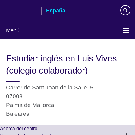
Skip
España
to
main
content
Menú
Selecciona
idioma
Estudiar inglés en Luis Vives
(colegio colaborador)
Carrer de Sant Joan de la Salle, 5
07003
Palma de Mallorca
Baleares
Acerca del centro