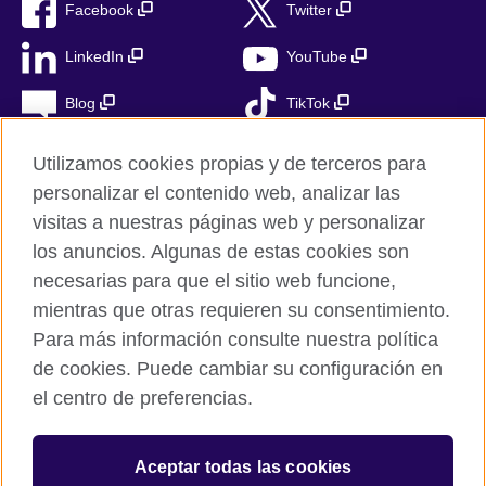
Facebook
Twitter
LinkedIn
YouTube
Blog
TikTok
Utilizamos cookies propias y de terceros para
personalizar el contenido web, analizar las
British Council Global
visitas a nuestras páginas web y personalizar
Privacidad
los anuncios. Algunas de estas cookies son
Aviso Legal
necesarias para que el sitio web funcione,
Cookies
mientras que otras requieren su consentimiento.
Para más información consulte nuestra política
Mapa del sitio
de cookies. Puede cambiar su configuración en
el centro de preferencias.
© 2026 British Council
The United Kingdom’s international organisation for cultural
relations and educational opportunities. A registered charity in
Aceptar todas las cookies
the UK: 209131 (England and Wales) SC037733