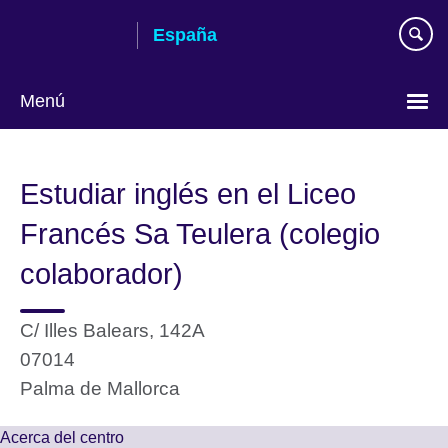
Skip
España
to
main
content
Menú
Selecciona
idioma
Estudiar inglés en el Liceo
Francés Sa Teulera (colegio
colaborador)
C/ Illes Balears, 142A
07014
Palma de Mallorca
Acerca del centro