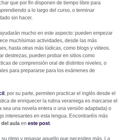
har que por fin disponen de tiempo libre para
prendiendo a lo largo del curso, o terminar
dado sin hacer.
ayudarán mucho en este aspecto: pueden empezar
frece muchísimas actividades, desde las más
es, hasta otras más lúdicas, como blogs y vídeos.
ar destrezas, pueden probar en sitios como
ticas de comprensión oral de distintos niveles, o
nales para prepararse para los exámenes de
il
, por su parte, permiten practicar el inglés desde el
stica de enriquecer la rutina veraniega es marcarse el
(ya sea una novela entera o una versión adaptada) o
ogs interesantes en esta lengua. Encontraréis más
 del aula
en
este post
.
a su ritmo y repasar aquello que necesiten más. La