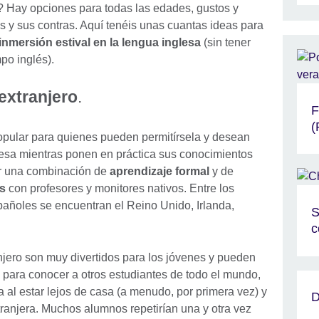
s? Hay opciones para todas las edades, gustos y
 y sus contras. Aquí tenéis unas cuantas ideas para
inmersión estival en la lengua inglesa
(sin tener
po inglés).
 extranjero
.
F
(
pular para quienes pueden permitírsela y desean
lesa mientras ponen en práctica sus conocimientos
ir una combinación de
aprendizaje formal
y de
as
con profesores y monitores nativos. Entre los
añoles se encuentran el Reino Unido, Irlanda,
S
c
ranjero son muy divertidos para los jóvenes y pueden
 para conocer a otros estudiantes de todo el mundo,
al estar lejos de casa (a menudo, por primera vez) y
D
tranjera. Muchos alumnos repetirían una y otra vez