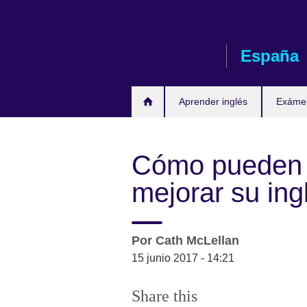
Skip
to
main
España
content
Aprender inglés
Exáme
Cómo pueden n
mejorar su ing
Por
Cath McLellan
15 junio 2017 - 14:21
Share this