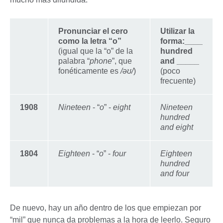
Pronunciar el cero
Utilizar la
como la letra “o”
forma:____
(igual que la “o” de la
hundred
palabra “
phone
”, que
and _____
fonéticamente es
/əʊ/
)
(poco
frecuente)
1908
Nineteen
- “
o
” -
eight
Nineteen
hundred
and eight
1804
Eighteen
- “
o
” -
four
Eighteen
hundred
and four
De nuevo, hay un año dentro de los que empiezan por
“mil” que nunca da problemas a la hora de leerlo. Seguro