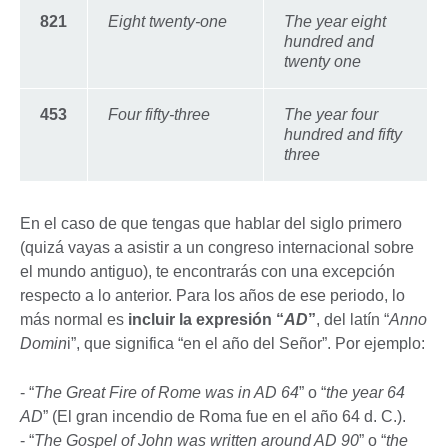
821
Eight twenty-one
The year eight
hundred and
twenty one
453
Four fifty-three
The year four
hundred and fifty
three
En el caso de que tengas que hablar del siglo primero
(quizá vayas a asistir a un congreso internacional sobre
el mundo antiguo), te encontrarás con una excepción
respecto a lo anterior. Para los años de ese periodo, lo
más normal es
incluir la expresión “
AD
”
, del latín “
Anno
Domin
i”, que significa “en el año del Señor”. Por ejemplo:
- “
The Great Fire of Rome was in AD 64
” o “
the year 64
AD
” (El gran incendio de Roma fue en el año 64 d. C.).
- “
The Gospel of John was written around AD 90
” o “
the