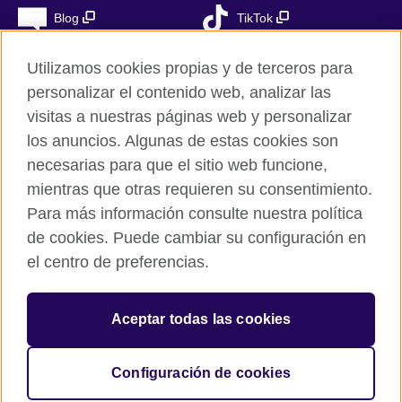
Blog
TikTok
Utilizamos cookies propias y de terceros para
personalizar el contenido web, analizar las
British Council Global
visitas a nuestras páginas web y personalizar
Privacidad
los anuncios. Algunas de estas cookies son
Aviso Legal
necesarias para que el sitio web funcione,
Cookies
mientras que otras requieren su consentimiento.
Para más información consulte nuestra política
Mapa del sitio
de cookies. Puede cambiar su configuración en
el centro de preferencias.
© 2026 British Council
The United Kingdom’s international organisation for cultural
relations and educational opportunities. A registered charity in
Aceptar todas las cookies
the UK: 209131 (England and Wales) SC037733
(Scotland). Registered in Spain as “Delegación en España de la
Fundación British Council” in the Ministry of Justice under
Configuración de cookies
number 847 CUL-EXT.