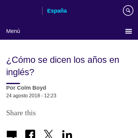
Skip
España
to
main
content
Menú
Selecciona
idioma
¿Cómo se dicen los años en
inglés?
Por
Colm Boyd
24 agosto 2018 - 12:23
Share this