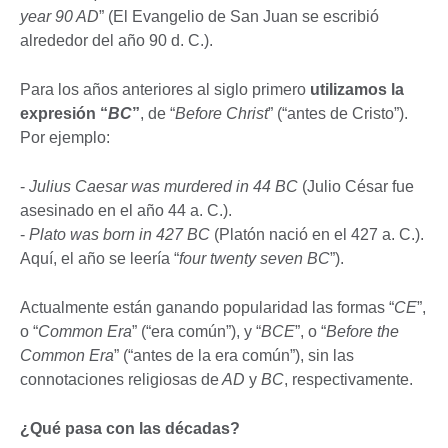
year 90 AD
” (El Evangelio de San Juan se escribió
alrededor del año 90 d. C.).
Para los años anteriores al siglo primero
utilizamos la
expresión “
BC
”
, de “
Before Christ
” (“antes de Cristo”).
Por ejemplo:
-
Julius Caesar was murdered in 44 BC
(Julio César fue
asesinado en el año 44 a. C.).
-
Plato was born in 427 BC
(Platón nació en el 427 a. C.).
Aquí, el año se leería “
four twenty seven BC
”).
Actualmente están ganando popularidad las formas “
CE
”,
o “
Common Era
” (“era común”), y “
BCE
”, o “
Before the
Common Era
” (“antes de la era común”), sin las
connotaciones religiosas de
AD
y
BC
, respectivamente.
¿Qué pasa con las décadas?