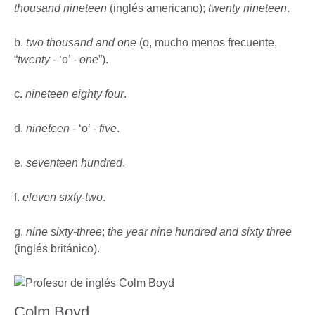
thousand nineteen
(inglés americano);
twenty nineteen
.
b.
two thousand and one
(o, mucho menos frecuente,
“
twenty
- ‘o’ -
one
”).
c.
nineteen eighty four
.
d.
nineteen
- ‘o’ -
five
.
e.
seventeen hundred
.
f.
eleven sixty-two
.
g.
nine sixty-three
;
the year nine hundred and sixty three
(inglés británico).
Colm Boyd