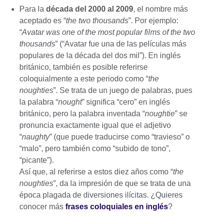
Para la
década del 2000 al 2009
, el nombre más
aceptado es “
the two thousands
”. Por ejemplo:
“
Avatar was one of the most popular films of the two
thousands
” (“Avatar fue una de las películas más
populares de la década del dos mil”). En inglés
británico, también es posible referirse
coloquialmente a este periodo como “
the
noughties
”. Se trata de un juego de palabras, pues
la palabra “
nought
” significa “cero” en inglés
británico, pero la palabra inventada “
noughtie
” se
pronuncia exactamente igual que el adjetivo
“
naughty
” (que puede traducirse como “travieso” o
“malo”, pero también como “subido de tono”,
“picante”).
Así que, al referirse a estos diez años como “
the
noughties
”, da la impresión de que se trata de una
época plagada de diversiones ilícitas. ¿Quieres
conocer más
frases coloquiales en inglés
?