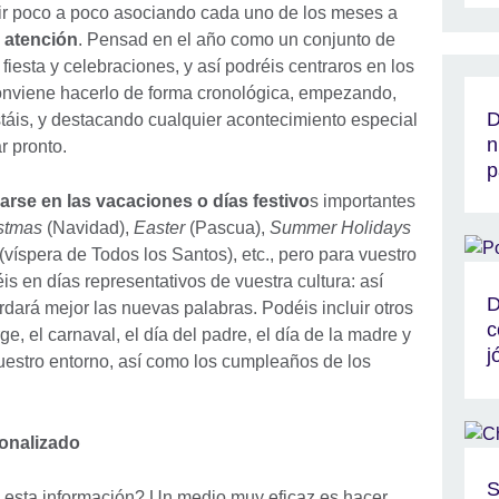
ir poco a poco asociando cada uno de los meses a
a atención
. Pensad en el año como un conjunto de
fiesta y celebraciones, y así podréis centraros en los
onviene hacerlo de forma cronológica, empezando,
D
stáis, y destacando cualquier acontecimiento especial
n
r pronto.
p
ijarse en las vacaciones o días festivo
s importantes
stmas
(Navidad),
Easter
(Pascua),
Summer Holidays
(víspera de Todos los Santos), etc., pero para vuestro
is en días representativos de vuestra cultura: así
D
rdará mejor las nuevas palabras. Podéis incluir otros
c
e, el carnaval, el día del padre, el día de la madre y
j
uestro entorno, así como los cumpleaños de los
onalizado
S
n esta información? Un medio muy eficaz es hacer