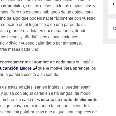
c
s especiales
, con los meses en letras mayúsculas y
tantes. Pero no estamos hablando de un objeto caro
sino de algo que podéis hacer fácilmente con vuestro
y colocarlo en el frigorífico o en una pared de su
D
tulina grande dividida en doce apartados, donde
e los meses y añadiréis los acontecimientos
lo y dividir vuestro calendario por trimestres,
n tres meses cada uno.
 correctamente el nombre de cada mes
en inglés
a canción alegre
que le motive para aprender los
r la palabra escrita a su sonido.
de estas edades lean en inglés, sí pueden estar
y quizá con algún cartel en esta lengua, de modo
os nombres de cada mes
escritos a modo de elemento
e es que vayan relacionando la pronunciación de la
scribe esa palabra, más que el que sean capaces de