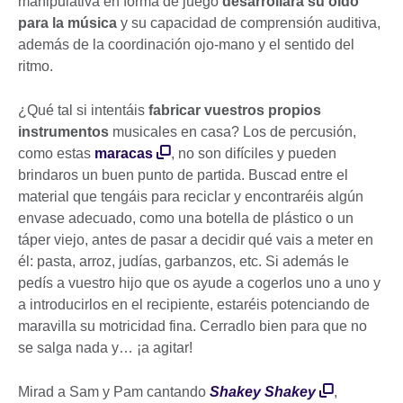
manipulativa en forma de juego
desarrollará su oído
para la música
y su capacidad de comprensión auditiva,
además de la coordinación ojo-mano y el sentido del
ritmo.
¿Qué tal si intentáis
fabricar vuestros propios
instrumentos
musicales en casa? Los de percusión,
como estas
maracas
, no son difíciles y pueden
brindaros un buen punto de partida. Buscad entre el
material que tengáis para reciclar y encontraréis algún
envase adecuado, como una botella de plástico o un
táper viejo, antes de pasar a decidir qué vais a meter en
él: pasta, arroz, judías, garbanzos, etc. Si además le
pedís a vuestro hijo que os ayude a cogerlos uno a uno y
a introducirlos en el recipiente, estaréis potenciando de
maravilla su motricidad fina. Cerradlo bien para que no
se salga nada y… ¡a agitar!
Mirad a Sam y Pam cantando
Shakey Shakey
,