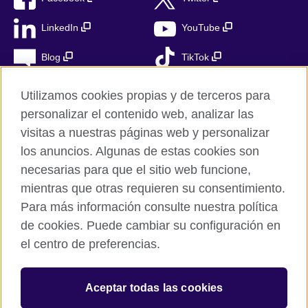
LinkedIn
YouTube
Blog
TikTok
Utilizamos cookies propias y de terceros para
personalizar el contenido web, analizar las
British Council Global
visitas a nuestras páginas web y personalizar
Privacidad
los anuncios. Algunas de estas cookies son
Aviso Legal
necesarias para que el sitio web funcione,
Cookies
mientras que otras requieren su consentimiento.
Para más información consulte nuestra política
Mapa del sitio
de cookies. Puede cambiar su configuración en
el centro de preferencias.
© 2026 British Council
The United Kingdom’s international organisation for cultural
relations and educational opportunities. A registered charity in
Aceptar todas las cookies
the UK: 209131 (England and Wales) SC037733
(Scotland). Registered in Spain as “Delegación en España de la