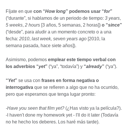
Fíjate en que
con “
How long
” podemos usar “
for
”
(“durante”, si hablamos de un periodo de tiempo:
3 years
,
5 weeks
,
2 hours
[3 años, 5 semanas, 2 horas])
o “
since
”
(“desde”, para aludir a un momento concreto o a una
fecha:
2010
,
last week, seven years ago
[2010, la
semana pasada, hace siete años]).
Asimismo, podemos
emplear este tiempo verbal con
los adverbios “
yet
”
(“ya”, “todavía”) y
“
already
”
(“ya”).
“
Yet
”
se usa con
frases en forma negativa o
interrogativa
que se refieren a algo que no ha ocurrido,
pero que esperamos que tenga lugar pronto:
-Have you seen that film yet?
(¿Has visto ya la película?).
-I haven't done my homework yet - I'll do it later (Todavía
no he hecho los deberes. Los haré más tarde).