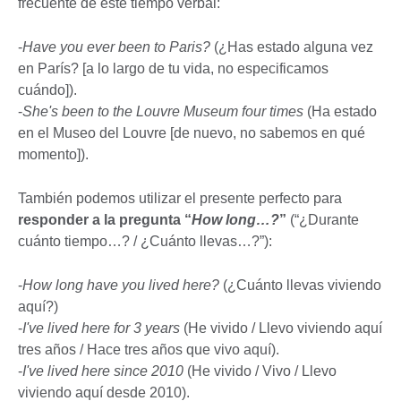
frecuente de este tiempo verbal:
-
Have you ever been to Paris?
(¿Has estado alguna vez
en París? [a lo largo de tu vida, no especificamos
cuándo]).
-
She's been to the Louvre Museum four times
(Ha estado
en el Museo del Louvre [de nuevo, no sabemos en qué
momento]).
También podemos utilizar el presente perfecto para
responder a la pregunta “
How long…?
”
(“¿Durante
cuánto tiempo…? / ¿Cuánto llevas…?”):
-
How long have you lived here?
(¿Cuánto llevas viviendo
aquí?)
-
I've lived here for 3 years
(He vivido / Llevo viviendo aquí
tres años / Hace tres años que vivo aquí).
-
I've lived here since 2010
(He vivido / Vivo / Llevo
viviendo aquí desde 2010).