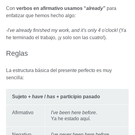
Con
verbos en afirmativo usamos “
already
”
para
enfatizar que hemos hecho algo:
-
I've already finished my work, and it's only 4 o'clock!
(Ya
he terminado el trabajo, ¡y solo son las cuatro!).
Reglas
La estructura básica del presente perfecto es muy
sencilla:
Sujeto +
have
/
has
+ participio pasado
Afirmativo
I've been here before
.
Ya he estado aquí.
Negativo
I've never been here before
.