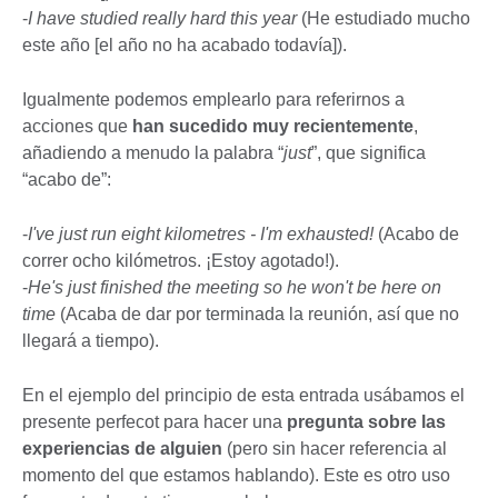
-
I have studied really hard this year
(He estudiado mucho
este año [el año no ha acabado todavía]).
Igualmente podemos emplearlo para referirnos a
acciones que
han sucedido muy recientemente
,
añadiendo a menudo la palabra “
just
”, que significa
“acabo de”:
-
I've just run eight kilometres - I'm exhausted!
(Acabo de
correr ocho kilómetros. ¡Estoy agotado!).
-
He's just finished the meeting so he won't be here on
time
(Acaba de dar por terminada la reunión, así que no
llegará a tiempo).
En el ejemplo del principio de esta entrada usábamos el
presente perfecot para hacer una
pregunta sobre las
experiencias de alguien
(pero sin hacer referencia al
momento del que estamos hablando). Este es otro uso