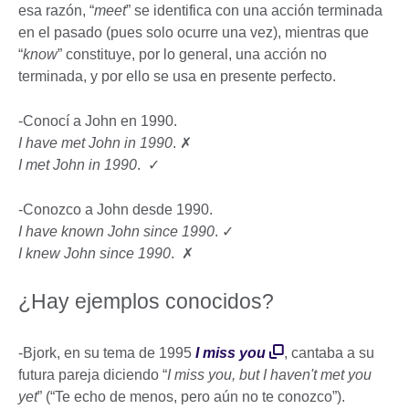
esa razón, “
meet
” se identifica con una acción terminada
en el pasado (pues solo ocurre una vez), mientras que
“
know
” constituye, por lo general, una acción no
terminada, y por ello se usa en presente perfecto.
-Conocí a John en 1990.
I have met John in 1990
. ✗
I met John in 1990
. ✓
-Conozco a John desde 1990.
I have known John since 1990
. ✓
I knew John since 1990
. ✗
¿Hay ejemplos conocidos?
-Bjork, en su tema de 1995
I miss you
, cantaba a su
futura pareja diciendo “
I miss you, but I haven't met you
yet
” (“Te echo de menos, pero aún no te conozco”).