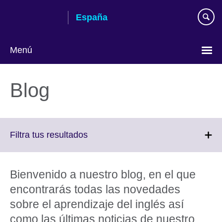
Skip
España
to
main
content
Menú
Selecciona
idioma
Blog
Click
Filtra tus resultados
to
expand.
More
Bienvenido a nuestro blog, en el que
information
encontrarás todas las novedades
available.
sobre el aprendizaje del inglés así
como las últimas noticias de nuestro