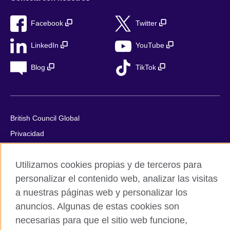
Facebook
Twitter
LinkedIn
YouTube
Blog
TikTok
British Council Global
Privacidad
Aviso Legal
Utilizamos cookies propias y de terceros para
Cookies
personalizar el contenido web, analizar las visitas
Mapa del sitio
a nuestras páginas web y personalizar los
anuncios. Algunas de estas cookies son
© 2026 British Council
The United Kingdom’s international organisation for cultural
necesarias para que el sitio web funcione,
relations and educational opportunities. A registered charity in