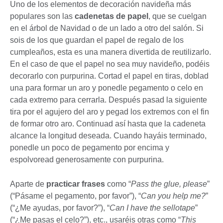
Uno de los elementos de decoración navideña más
populares son las
cadenetas de papel
, que se cuelgan
en el árbol de Navidad o de un lado a otro del salón. Si
sois de los que guardan el papel de regalo de los
cumpleaños, esta es una manera divertida de reutilizarlo.
En el caso de que el papel no sea muy navideño, podéis
decorarlo con purpurina. Cortad el papel en tiras, doblad
una para formar un aro y ponedle pegamento o celo en
cada extremo para cerrarla. Después pasad la siguiente
tira por el agujero del aro y pegad los extremos con el fin
de formar otro aro. Continuad así hasta que la cadeneta
alcance la longitud deseada. Cuando hayáis terminado,
ponedle un poco de pegamento por encima y
espolvoread generosamente con purpurina.
Aparte de
practicar frases
como “
Pass the glue, please
”
(“Pásame el pegamento, por favor”), “
Can you help me?
”
(“¿Me ayudas, por favor?”), “
Can I have the sellotape
”
(“¿Me pasas el celo?”), etc., usaréis otras como “
This