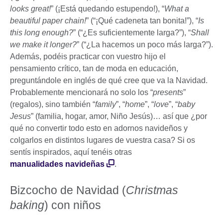
looks great!
” (¡Está quedando estupendo!), “
What a
beautiful paper chain!
” (“¡Qué cadeneta tan bonita!”), “
Is
this long enough?
” (“¿Es suficientemente larga?”), “
Shall
we make it longer?
” (“¿La hacemos un poco más larga?”).
Además, podéis practicar con vuestro hijo el
pensamiento crítico, tan de moda en educación,
preguntándole en inglés de qué cree que va la Navidad.
Probablemente mencionará no solo los “
presents
”
(regalos), sino también “
family
”, “
home
”, “
love
”, “
baby
Jesus
” (familia, hogar, amor, Niño Jesús)… así que ¿por
qué no convertir todo esto en adornos navideños y
colgarlos en distintos lugares de vuestra casa? Si os
sentís inspirados, aquí tenéis otras
manualidades navideñas
.
Bizcocho de Navidad (
Christmas
baking
) con niños