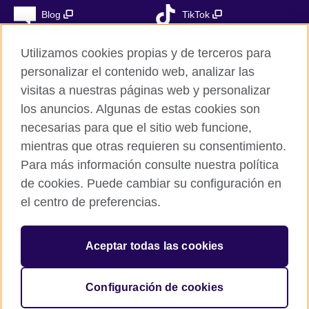
Blog
TikTok
Utilizamos cookies propias y de terceros para
personalizar el contenido web, analizar las
British Council Global
visitas a nuestras páginas web y personalizar
Privacidad
los anuncios. Algunas de estas cookies son
Aviso Legal
necesarias para que el sitio web funcione,
mientras que otras requieren su consentimiento.
Cookies
Para más información consulte nuestra política
Mapa del sitio
de cookies. Puede cambiar su configuración en
el centro de preferencias.
© 2026 British Council
The United Kingdom’s international organisation for cultural
relations and educational opportunities. A registered charity in
Aceptar todas las cookies
the UK: 209131 (England and Wales) SC037733
(Scotland). Registered in Spain as “Delegación en España de la
Fundación British Council” in the Ministry of Justice under
Configuración de cookies
number 847 CUL-EXT.