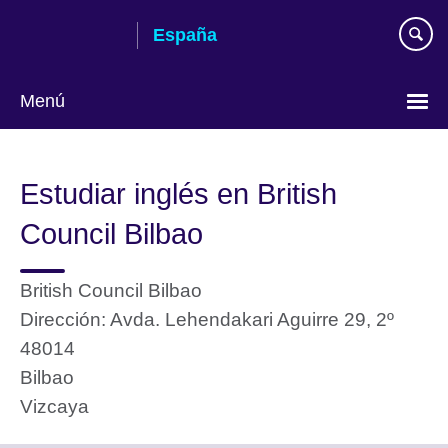
Skip
España
to
main
content
Menú
Selecciona
idioma
Estudiar inglés en British
Council Bilbao
British Council Bilbao
Dirección: Avda. Lehendakari Aguirre 29, 2º
48014
Bilbao
Vizcaya